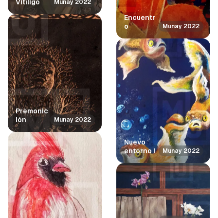
Vitíligo
Munay 2022
Encuentr
o
Munay 2022
Premonic
ión
Munay 2022
Nuevo
entorno I
Munay 2022