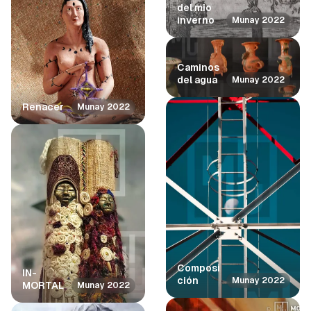
e
del mio
inverno
r
Munay 2022
í
a
Caminos
del agua
Munay 2022
Renacer
Munay 2022
Composi
IN-
ción
Munay 2022
MORTAL
Munay 2022