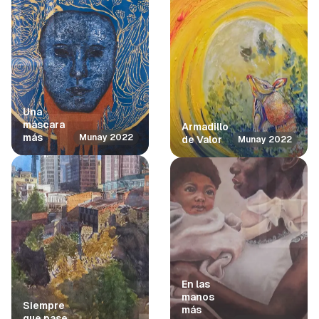
Una
máscara
Armadillo
más
Munay 2022
de Valor
Munay 2022
En las
manos
Siempre
más
que pase