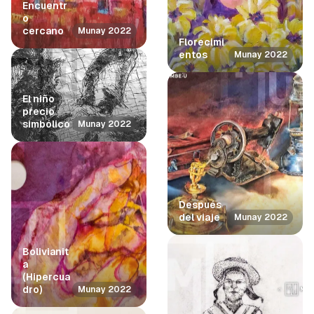
Encuentr
o
cercano
Munay 2022
Florecimi
entos
Munay 2022
El niño
precio
simbólico
Munay 2022
Después
del viaje
Munay 2022
Bolivianit
a
(Hipercua
dro)
Munay 2022