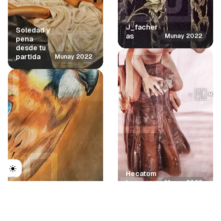
J_facher
Soledad y
as
Munay 2022
pena
desde tu
partida
Munay 2022
Hecatom
be
Munay 2022
Alconeta
Munay 2022