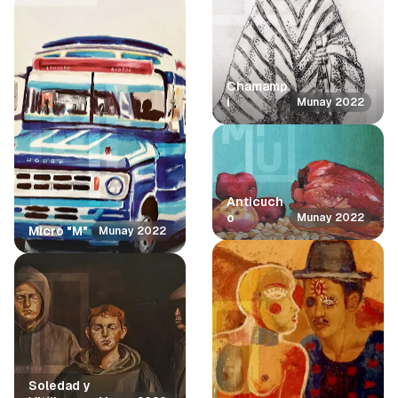
Chamamp
i
Munay 2022
Anticuch
o
Munay 2022
Micro "M"
Munay 2022
Soledad y