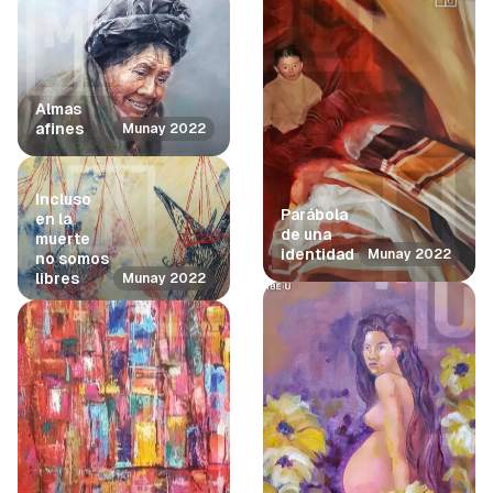
Almas
afines
Munay 2022
Incluso
Parábola
en la
de una
muerte
identidad
Munay 2022
no somos
libres
Munay 2022