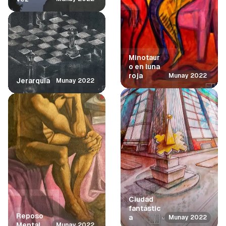
Minotaur
o en luna
roja
Munay 2022
Jerarquía
Munay 2022
Ciudad
fantástic
Reposo
a
Munay 2022
Mental
Munay 2022