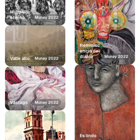
Murmullo
eterno
Munay 2022
Reminisc
encia del
diablo
Munay 2022
Valle alto
Munay 2022
Vástago
Munay 2022
Es lindo