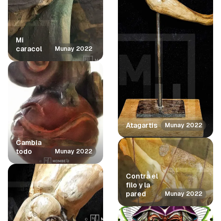
Mi
caracol
Munay 2022
Atagartis
Munay 2022
Cambia
todo
Munay 2022
Contra el
filo y la
pared
Munay 2022