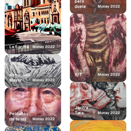
pero
duele
Munay 2022
La Sanfra
Munay 2022
S/T
Achachila
Munay 2022
Mayor
Munay 2022
Jach'a
Tata
Munay 2022
Peldaños
de tu luz
Munay 2022