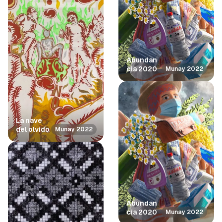
Abundan
cia 2020
Munay 2022
La nave
del olvido
Munay 2022
Abundan
cia 2020
Munay 2022