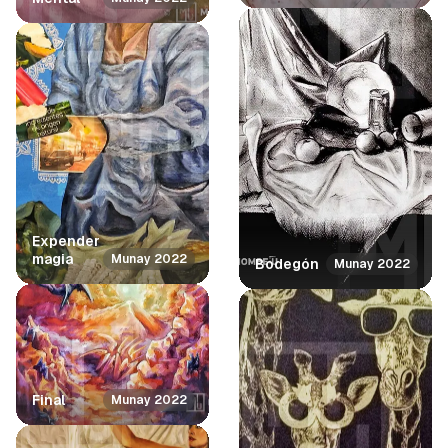
Expender
magia
Munay 2022
Bodegón
Munay 2022
Final
Munay 2022