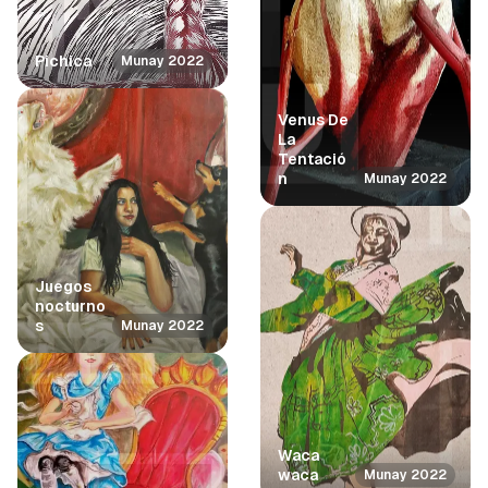
Pichica
Munay 2022
Venus De
La
Tentació
n
Munay 2022
Juegos
nocturno
s
Munay 2022
Waca
waca
Munay 2022