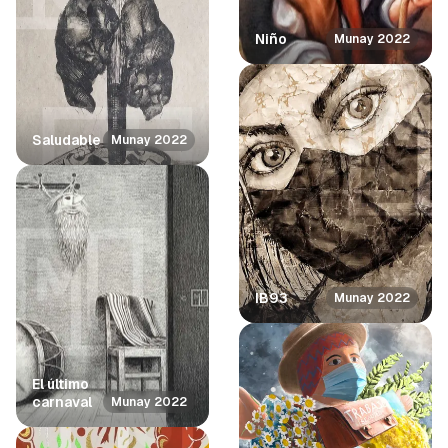
Niño
Munay 2022
Saludable
Munay 2022
IB93
Munay 2022
El último
carnaval
Munay 2022