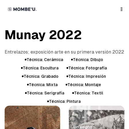
o
C
o
n
t
e
n
Munay 2022
t
Entrelazos; exposición arte en su primera versión 2022
T
Técnica: Cerámica
Técnica: Dibujo
a
Técnica: Escultura
Técnica: Fotografía
g
Técnica: Grabado
Técnica: Impresión
s
Técnica: Mixta
Técnica: Montaje
Técnica: Serigrafía
Técnica: Textil
Técnica: Pintura
G
a
l
Un sogno