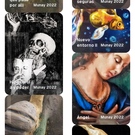
seguras
Munay 2022
por allí
Munay 2022
Nuevo
entorno II
Munay 2022
Hipocresí
a y poder
Munay 2022
Ángel
Munay 2022