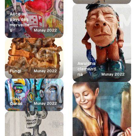
Alice au
pays des
merveille
s
Munay 2022
Awuicha
clementi
Fungi
Munay 2022
na
Munay 2022
Hojas
Caras
Munay 2022