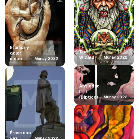
El amor y
The
dolor
Wizard
Munay 2022
único
Munay 2022
Ansiedad
I - II
(Díptico)
Munay 2022
Érase una
vez
Munay 2022