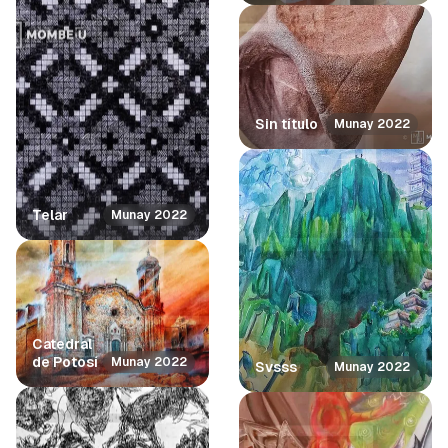
Sin título
Munay 2022
Telar
Munay 2022
Catedral
de Potosí
Munay 2022
Svsss
Munay 2022