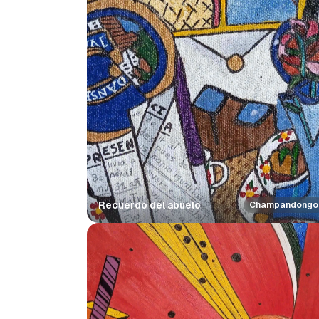
Recuerdo del abuelo
Champandongo