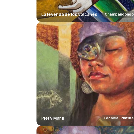
La leyenda de los volcanes
Champandongo
Piel y Mar II
Técnica: Pintura