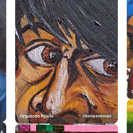
Orgulloso Prieto
Champandongo