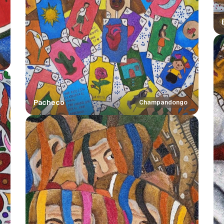
Pacheco
Champandongo