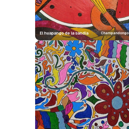
El huapango de la sandía
Champandongo