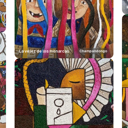
La vejez de los monarcas
Champandongo