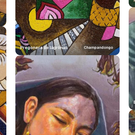
Pregonera de lágrimas
Champandongo