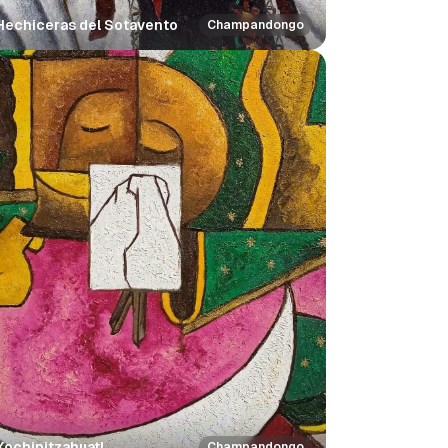
Hechiceras del Sotavento
Champandongo
Xochipitzahuatl
Champandongo