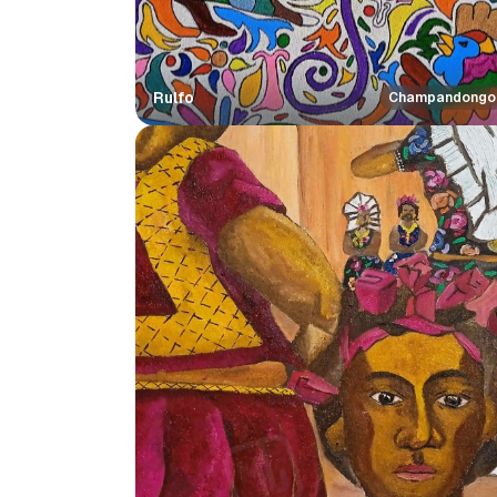
Rulfo
Champandongo