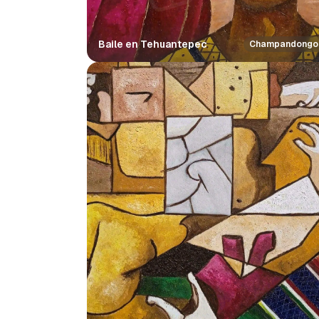
Baile en Tehuantepec
Champandongo