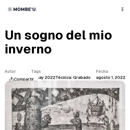
o
C
o
n
t
e
n
Un sogno del mio
t
inverno
Autor
Tags
Fecha
Mombe'u®
Munay 2022
Técnica: Grabado
agosto 1, 2022
Compartir