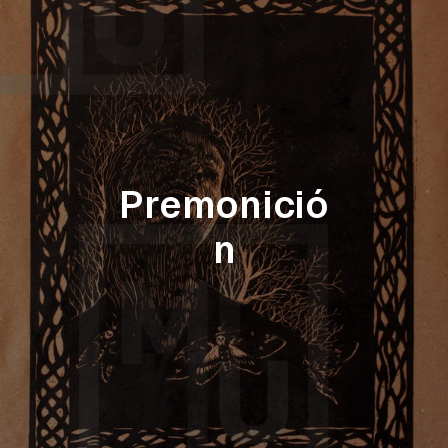
Premonició
n