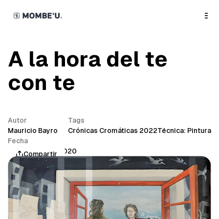
o
C
o
n
t
e
n
A la hora del te
t
con te
Autor
Tags
Mauricio Bayro
Crónicas Cromáticas 2022
Técnica: Pintura
Fecha
noviembre 30, 2020
Compartir