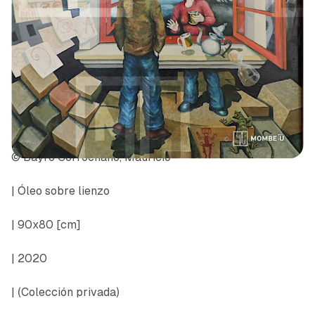
© Bayro Corrochano, Mauricio
| Óleo sobre lienzo
| 90x80 [cm]
| 2020
|
(Colección privada)