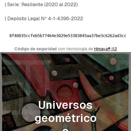
| Serie: Resiliente (2020 al 2022)
| Depósito Legal Nº 4-1-4396-2022
8f40035ccfeb5b77464e3029e53383845aa37be3c6262ad3cc5
Código de seguridad
 con tecnología de 
Himaya® i12
Universos
geométrico