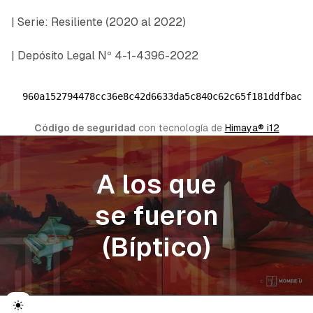
| Serie: Resiliente (2020 al 2022)
| Depósito Legal Nº 4-1-4396-2022
960a152794478cc36e8c42d6633da5c840c62c65f181ddfbac5
Código de seguridad
 con tecnología de 
Himaya® i12
A los que
se fueron
(Bíptico)