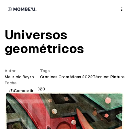
o
C
o
n
t
e
n
Universos
t
geométricos
Autor
Tags
Mauricio Bayro
Crónicas Cromáticas 2022
Técnica: Pintura
Fecha
noviembre 30, 2020
Compartir