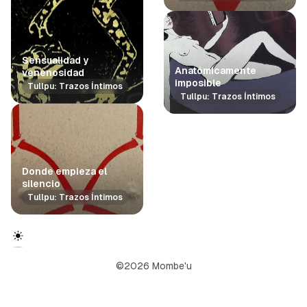
í
a
Sensualidad y
Anatómicamente
venenosidad
imposible
Tullpu: Trazos Íntimos
Tullpu: Trazos Íntimos
Donde empieza el
silencio
Tullpu: Trazos Íntimos
©2026 Mombe'u