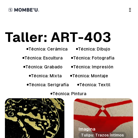
o
C
o
n
t
e
n
Taller: ART-403
t
T
Técnica: Cerámica
Técnica: Dibujo
a
Técnica: Escultura
Técnica: Fotografía
g
Técnica: Grabado
Técnica: Impresión
s
Técnica: Mixta
Técnica: Montaje
Técnica: Serigrafía
Técnica: Textil
Técnica: Pintura
G
a
l
e
Imagina
r
Tullpu: Trazos Íntimos