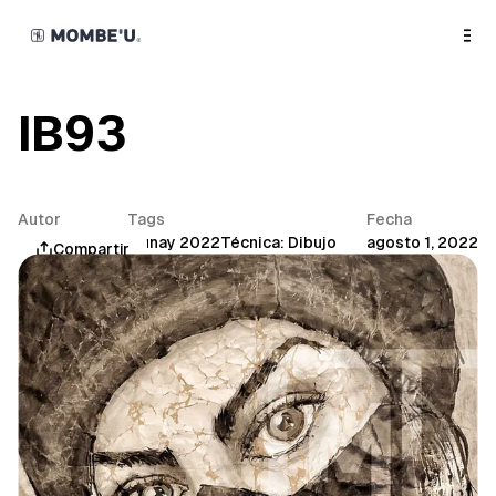
o
C
o
n
t
e
n
IB93
t
Autor
Tags
Fecha
Mombe'u®
Munay 2022
Técnica: Dibujo
agosto 1, 2022
Compartir