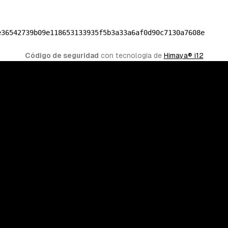
e36542739b09e118653133935f5b3a33a6af0d90c7130a7608e
Código de seguridad
 con tecnología de 
Himaya® i12