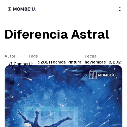
o
C
o
n
t
e
n
Diferencia Astral
t
Autor
Tags
Fecha
Mombe'u®
Yuraq 2021
Técnica: Pintura
noviembre 18, 2021
Compartir