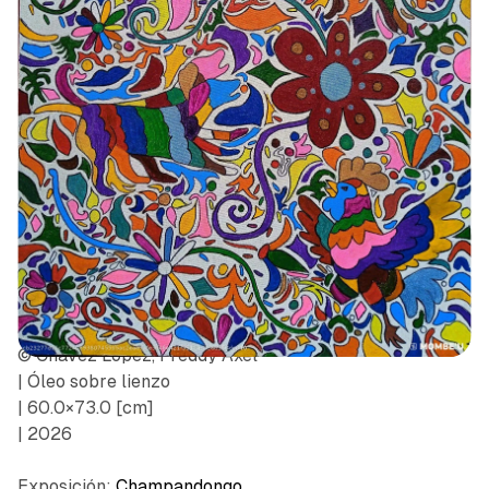
© Chávez López, Freddy Axel
| Óleo sobre lienzo
| 60.0×73.0 [cm]
| 2026
Exposición:
Champandongo