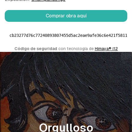
Comprar obra aquí
cb23277d76c77240893807455d5ac2eae9afe36c6e421f58114
Código de seguridad
 con tecnología de 
Himaya® i12
Orgulloso