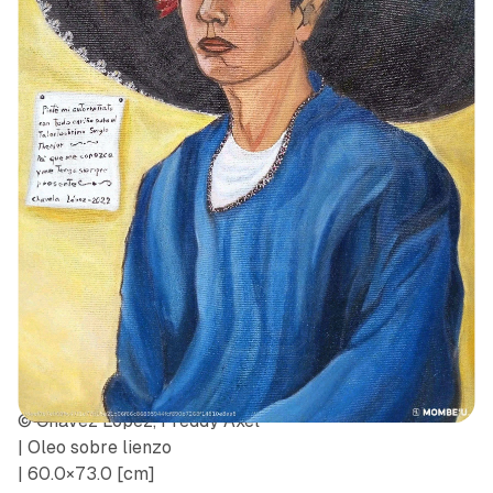
© Chávez López, Freddy Axel
| Oleo sobre lienzo
| 60.0×73.0 [cm]