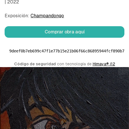
| 2022
Exposición:
Champandongo
Comprar obra aquí
9deef0b7eb699c47f1e77b15e21b06f66c86895944fcf890b72
Código de seguridad
 con tecnología de 
Himaya® i12