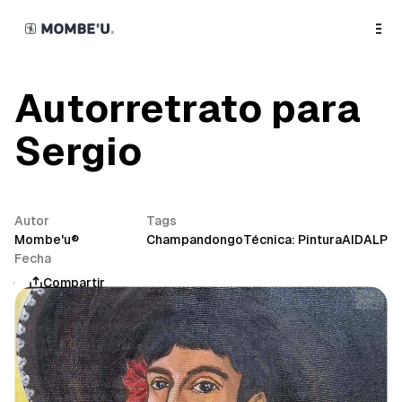
o
C
o
n
t
e
n
Autorretrato para
t
Sergio
Autor
Tags
Mombe'u®
Champandongo
Técnica: Pintura
AIDALP
Fecha
junio 6, 2026
Compartir