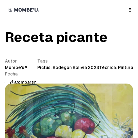
o
C
o
n
t
e
n
Receta picante
t
Autor
Tags
Mombe'u®
Pictus: Bodegón Bolivia 2023
Técnica: Pintura
Fecha
junio 14, 2023
Compartir