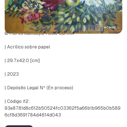
© Flores Callisaya, Rocío Carmín
| Acrílico sobre papel
| 29.7x42.0 [cm]
| 2023
| Depósito Legal Nº
(En proceso)
| Código i12:
93e8781d8c612b50524fc03362f5a66b1b965b0b589
6cf8d3691784d4614d043