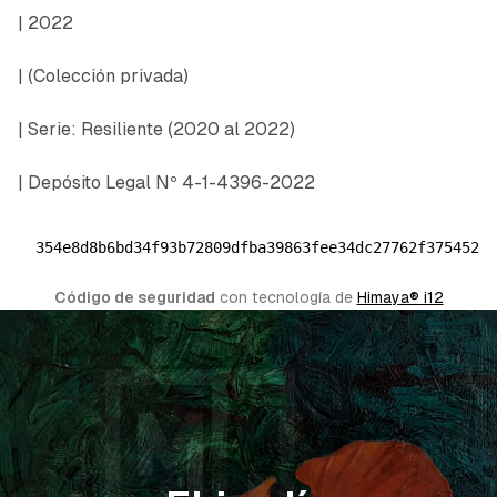
| 2022
|
(Colección privada)
| Serie: Resiliente (2020 al 2022)
| Depósito Legal Nº 4-1-4396-2022
354e8d8b6bd34f93b72809dfba39863fee34dc27762f3754524
Código de seguridad
 con tecnología de 
Himaya® i12