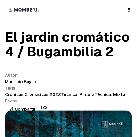
o
C
o
n
t
e
n
El jardín cromático
t
4 / Bugambilia 2
Autor
Mauricio Bayro
Tags
Crónicas Cromáticas 2022
Técnica: Pintura
Técnica: Mixta
Fecha
noviembre 30, 2022
Compartir