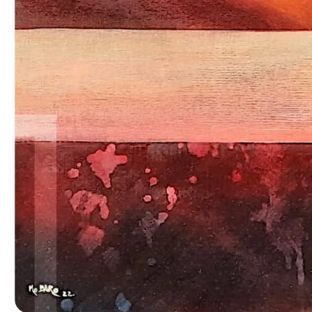
© Bayro Corroch
| Acrílico y óleo