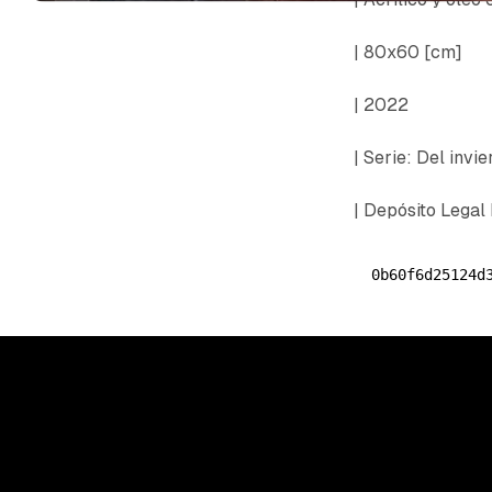
| 80x60 [cm]
| 2022
| Serie: Del inv
| Depósito Lega
0b60f6d25124d