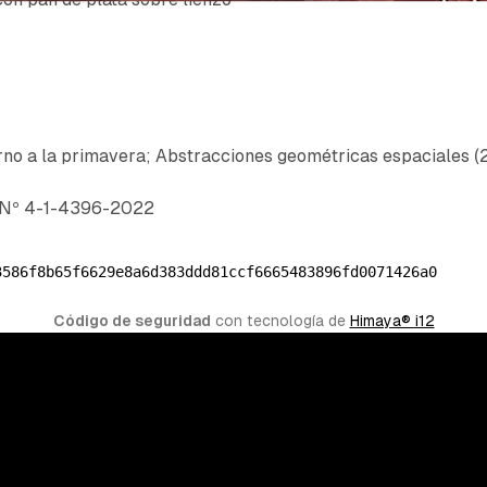
ierno a la primavera; Abstracciones geométricas espaciales 
l Nº 4-1-4396-2022
3586f8b65f6629e8a6d383ddd81ccf6665483896fd0071426a0
Código de seguridad
 con tecnología de 
Himaya® i12