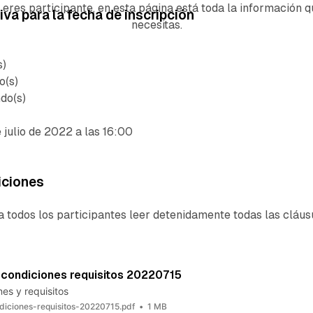
i eres participante, en esta página está toda la información q
va para la fecha de inscripción
necesitas.
)
(s)
o(s)
 julio de 2022 a las 16:00
iciones
odos los participantes leer detenidamente todas las cláus
condiciones requisitos 20220715
es y requisitos
iciones-requisitos-20220715.pdf
1 MB