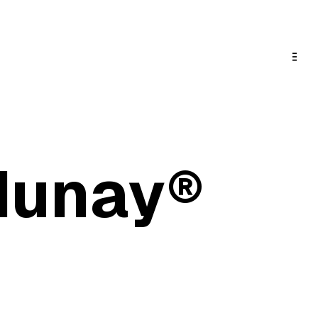
Munay®