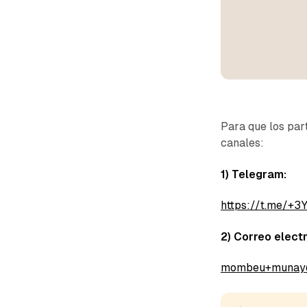
Para que los part
canales:
1) Telegram:
https://t.me/
2) Correo electr
mombeu+munay@