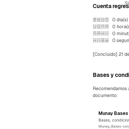
S
Cuenta regresi
☰☱☳☲ 0 día(s)
☳☲☶☴ 0 hora(s
☶☴☵☷ 0 minuto
☵☷☰☱ 0 segund
[Concluido] 21 de
Bases y cond
Recomendamos a t
documento:
Munay Bases 
Bases, condicion
Munay_Bases-cond