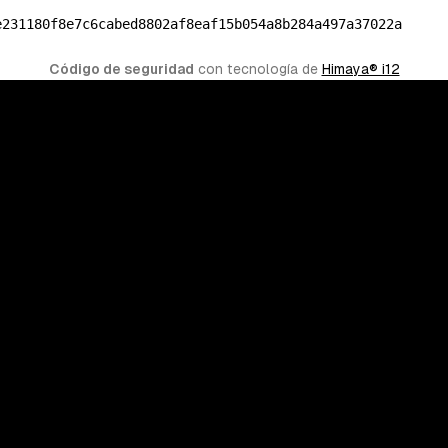
e231180f8e7c6cabed8802af8eaf15b054a8b284a497a37022a
Código de seguridad
 con tecnología de 
Himaya® i12