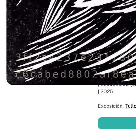
© Ochoa Perez, 
| Grabado en neo
| 21.50x28.00 [
| 2025
Exposición:
Tull