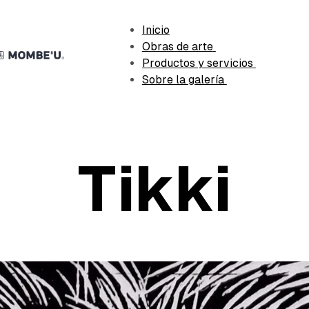
Inicio
Obras de arte
Productos y servicios
Sobre la galería
Tikki
r: ART-103
julio 4, 2025