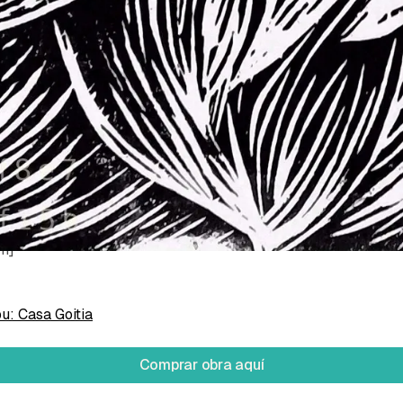
Cosett Camila
lite sobre cartulina Chambril de 180gr
cm]
pu: Casa Goitia
Comprar obra aquí