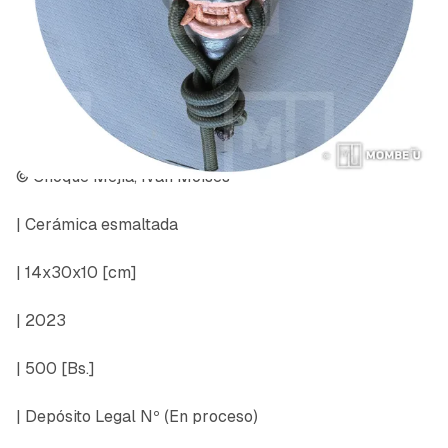
© Choque Mejia, Ivan Moises
| Cerámica esmaltada
| 14x30x10 [cm]
| 2023
| 500 [Bs.]
| Depósito Legal Nº
(En proceso)