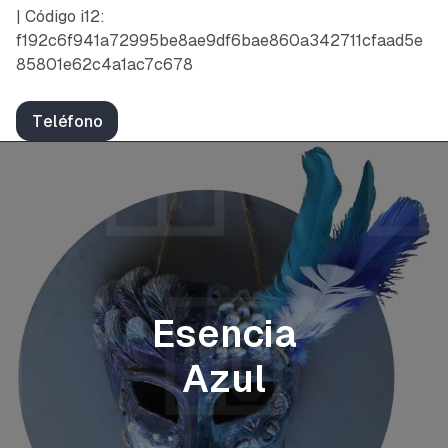
| Código i12:
f192c6f941a72995be8ae9df6bae860a342711cfaad5e
85801e62c4a1ac7c678
Teléfono
Esencia
Azul