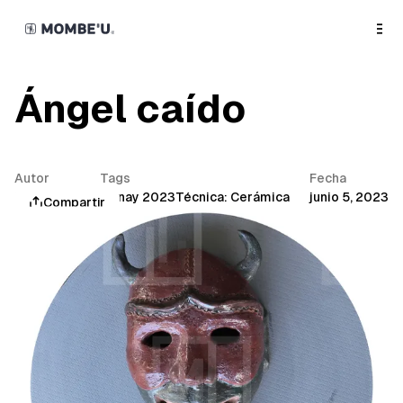
o
C
o
n
t
e
n
Ángel caído
t
Autor
Tags
Fecha
Mombe'u®
Munay 2023
Técnica: Cerámica
junio 5, 2023
Compartir