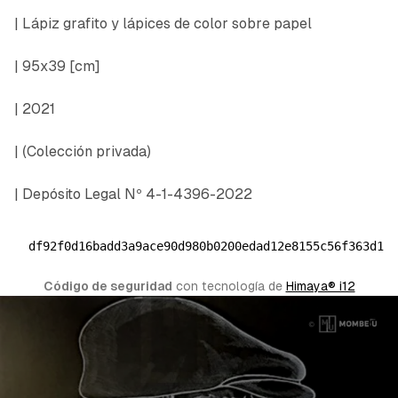
| Lápiz grafito y lápices de color sobre papel
| 95x39 [cm]
| 2021
|
(Colección privada)
| Depósito Legal Nº 4-1-4396-2022
df92f0d16badd3a9ace90d980b0200edad12e8155c56f363d1a
Código de seguridad
 con tecnología de 
Himaya® i12