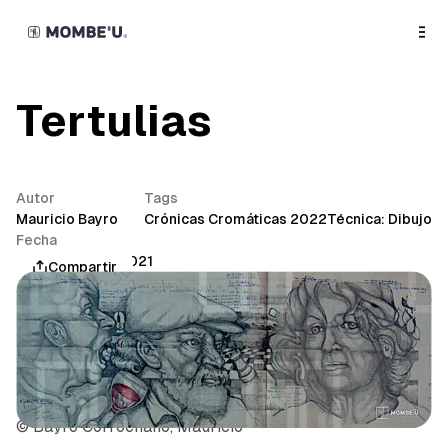
o
C
o
n
t
e
n
Tertulias
t
Autor
Tags
Mauricio Bayro
Crónicas Cromáticas 2022
Técnica: Dibujo
Fecha
noviembre 30, 2021
Compartir
© Bayro Corrochano, Mauricio