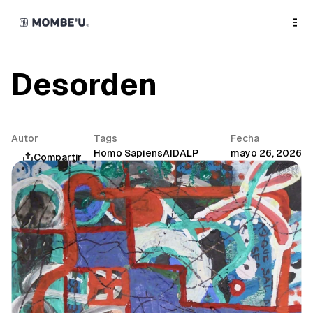
o
C
o
n
t
e
n
Desorden
t
Autor
Tags
Fecha
Mombe'u®
Homo Sapiens
AIDALP
mayo 26, 2026
Compartir