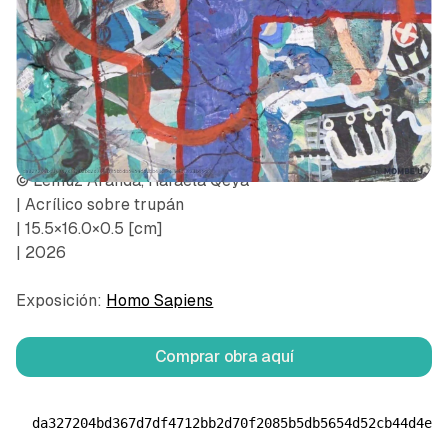
© Lemuz Aranda, Rafaela Qeya
| Acrílico sobre trupán
| 15.5×16.0×0.5 [cm]
| 2026
Exposición:
Homo Sapiens
Comprar obra aquí
da327204bd367d7df4712bb2d70f2085b5db5654d52cb44d4e8