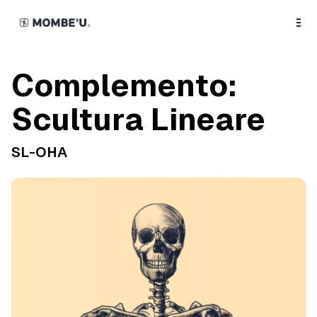
o
C
o
n
t
e
n
Complemento:
t
Scultura Lineare
SL-OHA