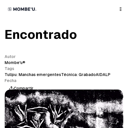
o
C
o
n
t
e
n
Encontrado
t
Autor
Mombe'u®
Tags
Tullpu: Manchas emergentes
Técnica: Grabado
AIDALP
Fecha
mayo 7, 2026
Compartir