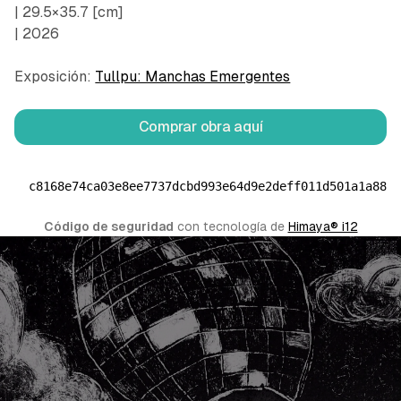
| 29.5×35.7 [cm]
| 2026
Exposición:
Tullpu: Manchas Emergentes
Comprar obra aquí
c8168e74ca03e8ee7737dcbd993e64d9e2deff011d501a1a88d
Código de seguridad
 con tecnología de 
Himaya® i12