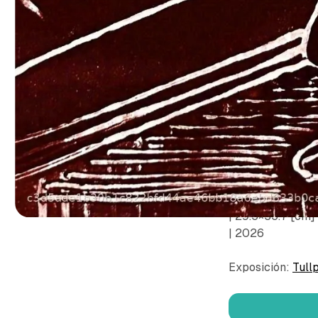
© Subieta Rojas,
| Monocopia sob
| 29.5×35.7 [cm]
| 2026
Exposición:
Tull