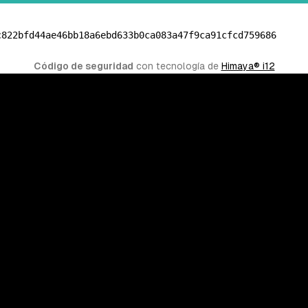
c822bfd44ae46bb18a6ebd633b0ca083a47f9ca91cfcd759686
Código de seguridad
 con tecnología de 
Himaya® i12