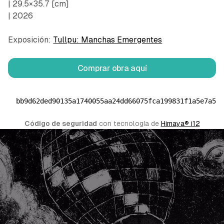
| 29.5×35.7 [cm]
| 2026
Exposición:
Tullpu: Manchas Emergentes
Comprar obra aquí
bb9d62ded90135a1740055aa24dd66075fca199831f1a5e7a57
Código de seguridad
 con tecnología de 
Himaya® i12