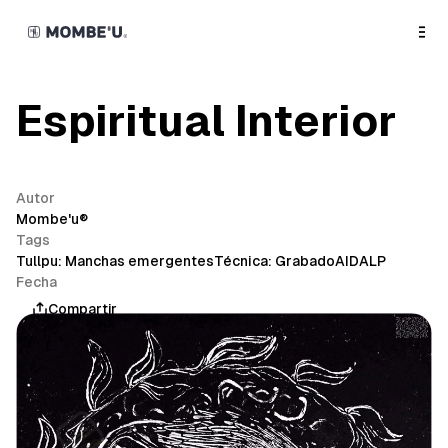
o
C
o
n
t
e
n
Espiritual Interior
t
Autor
Mombe'u®
Tags
Tullpu: Manchas emergentes
Técnica: Grabado
AIDALP
Fecha
mayo 7, 2026
Compartir