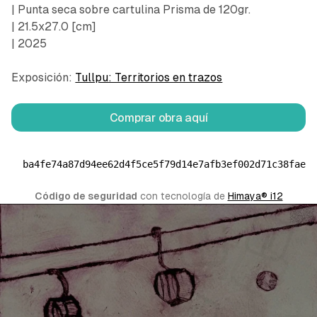
| Punta seca sobre cartulina Prisma de 120gr.
| 21.5x27.0 [cm]
| 2025
Exposición:
Tullpu: Territorios en trazos
Comprar obra aquí
ba4fe74a87d94ee62d4f5ce5f79d14e7afb3ef002d71c38fae1
Código de seguridad
 con tecnología de 
Himaya® i12