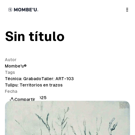
o
C
o
n
t
e
n
Sin título
t
Autor
Mombe'u®
Tags
Técnica: Grabado
Taller: ART-103
Tullpu: Territorios en trazos
Fecha
septiembre 4, 2025
Compartir