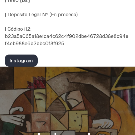
| 1990 [Bs.]
| Depósito Legal Nº
(En proceso)
| Código i12:
b23a5a065a18e1ca4c62c4f902dbe46728d38e8c94e
f4eb988e6b2bbc0f8f925
Instagram