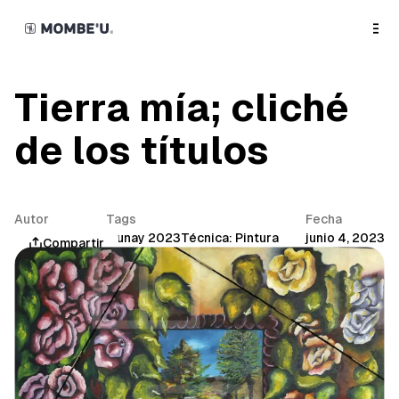
o
C
o
n
t
e
n
Tierra mía; cliché
t
de los títulos
Autor
Tags
Fecha
Mombe'u®
Munay 2023
Técnica: Pintura
junio 4, 2023
Compartir