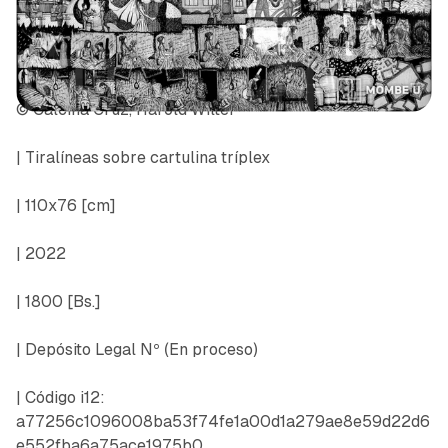
© Calcina Cruz, Harold Wilter
| Tiralíneas sobre cartulina tríplex
| 110x76 [cm]
| 2022
| 1800 [Bs.]
| Depósito Legal Nº
(En proceso)
| Código i12:
a77256c1096008ba53f74fe1a00d1a279ae8e59d22d6
e552fba6a75ace1975b0