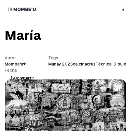
o
C
o
n
t
e
n
María
t
Autor
Tags
Mombe'u®
Munay 2023
calcinacruz
Técnica: Dibujo
Fecha
junio 4, 2023
Compartir