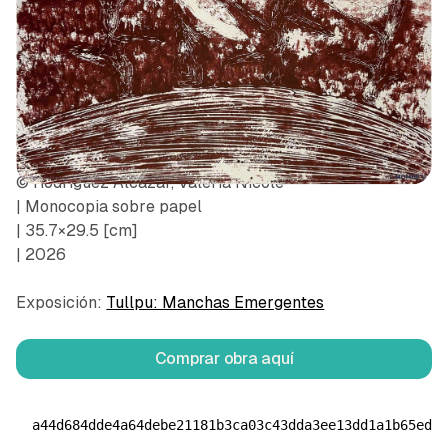
© Rodríguez Alcázar, Valeria Nicole
| Monocopia sobre papel
| 35.7×29.5 [cm]
| 2026
Exposición:
Tullpu: Manchas Emergentes
Comprar obra aquí
a44d684dde4a64debe21181b3ca03c43dda3ee13dd1a1b65ed2