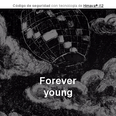
Código de seguridad
 con tecnología de 
Himaya® i12
Forever
young