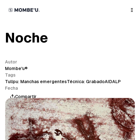
o
C
o
n
t
e
n
Noche
t
Autor
Mombe'u®
Tags
Tullpu: Manchas emergentes
Técnica: Grabado
AIDALP
Fecha
mayo 7, 2026
Compartir