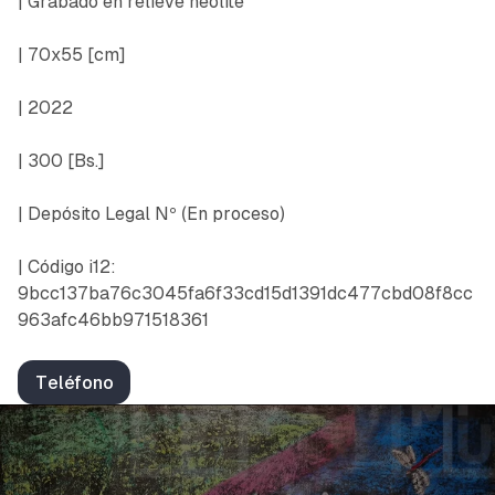
| Grabado en relieve neolite
| 70x55 [cm]
| 2022
| 300 [Bs.]
| Depósito Legal Nº
(En proceso)
| Código i12:
9bcc137ba76c3045fa6f33cd15d1391dc477cbd08f8cc
963afc46bb971518361
Teléfono