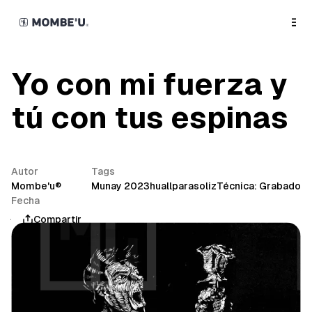
o
C
o
n
t
e
n
Yo con mi fuerza y
t
tú con tus espinas
Autor
Tags
Mombe'u®
Munay 2023
huallparasoliz
Técnica: Grabado
Fecha
junio 4, 2023
Compartir