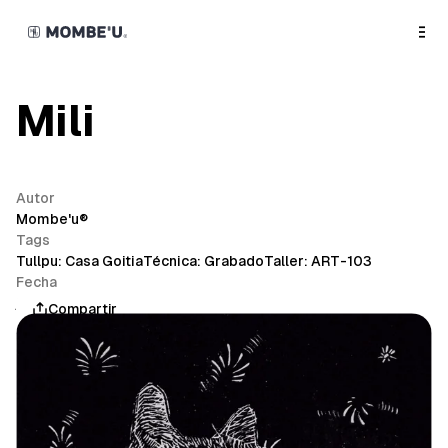
o
C
o
n
t
e
n
Mili
t
Autor
Mombe'u®
Tags
Tullpu: Casa Goitia
Técnica: Grabado
Taller: ART-103
Fecha
julio 4, 2025
Compartir