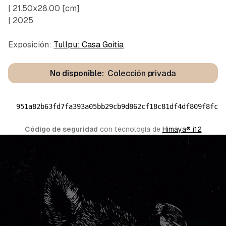
| 21.50x28.00 [cm]
| 2025
Exposición:
Tullpu: Casa Goitia
No disponible:
Colección privada
951a82b63fd7fa393a05bb29cb9d862cf18c81df4df809f8fcd
Código de seguridad
 con tecnología de 
Himaya® i12