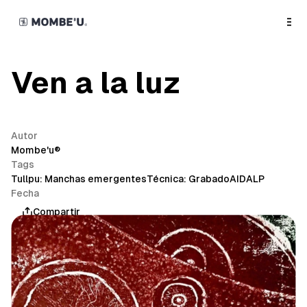
o
C
o
n
t
e
n
Ven a la luz
t
Autor
Mombe'u®
Tags
Tullpu: Manchas emergentes
Técnica: Grabado
AIDALP
Fecha
mayo 7, 2026
Compartir