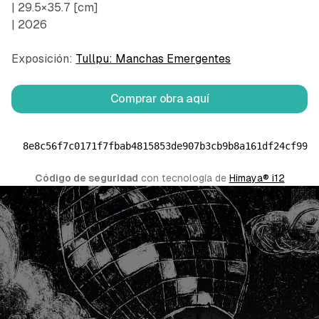
| 29.5×35.7 [cm]
| 2026
Exposición:
Tullpu: Manchas Emergentes
Comprar obra aquí
8e8c56f7c0171f7fbab4815853de907b3cb9b8a161df24cf995
Código de seguridad
 con tecnología de 
Himaya® i12