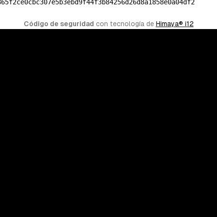
865f2ce0cbc307e5b3ebd9f44f3b84256d26d8a1858e0a04df2
Código de seguridad
 con tecnología de 
Himaya® i12