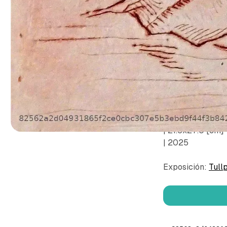
© Ortiz Fernand
| Punta seca sob
| 21.5x27.0 [cm]
| 2025
Exposición:
Tullp