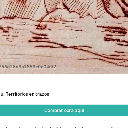
ez, Maria Renee
re cartulina Prisma de 120gr.
u: Territorios en trazos
Comprar obra aquí