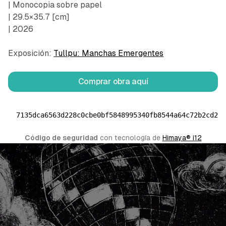
| Monocopia sobre papel
| 29.5×35.7 [cm]
| 2026
Exposición:
Tullpu: Manchas Emergentes
Comprar obra aquí
7135dca6563d228c0cbe0bf5848995340fb8544a64c72b2cd26
Código de seguridad
 con tecnología de 
Himaya® i12