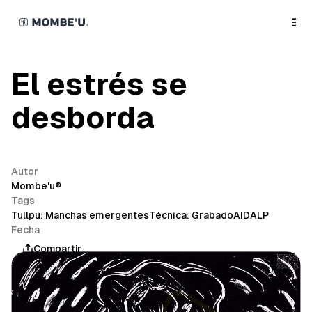
o
C
o
n
t
e
n
El estrés se
t
desborda
Autor
Mombe'u®
Tags
Tullpu: Manchas emergentes
Técnica: Grabado
AIDALP
Fecha
mayo 7, 2026
Compartir