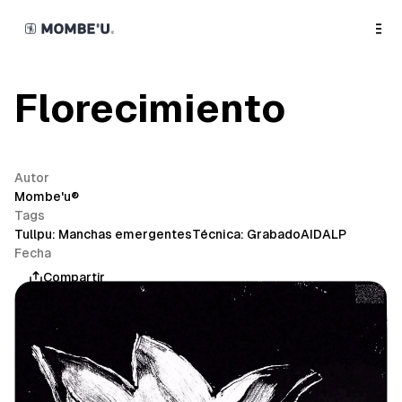
o
C
o
n
t
e
n
Florecimiento
t
Autor
Mombe'u®
Tags
Tullpu: Manchas emergentes
Técnica: Grabado
AIDALP
Fecha
mayo 7, 2026
Compartir