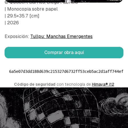
© Quisbert Barrios, Diego Fabricio
| Monocopia sobre papel
| 29.5×35.7 [cm]
| 2026
Exposición:
Tullpu: Manchas Emergentes
Comprar obra aquí
6a5e07d3dd188d639c215327d6732ff53ceb5ac2d1aff744ef4
Código de seguridad
 con tecnología de 
Himaya® i12