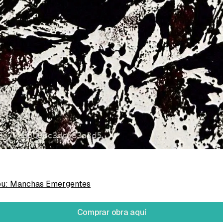
do, Verenize Madalaine
re papel
pu: Manchas Emergentes
Comprar obra aquí