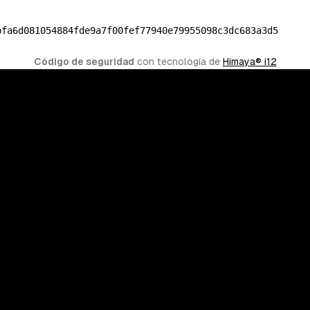
bfa6d081054884fde9a7f00fef77940e79955098c3dc683a3d5
Código de seguridad
 con tecnología de 
Himaya® i12