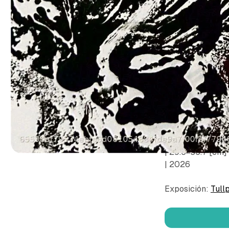
© Herrera Serru
| Monocopia sob
| 29.5×35.7 [cm]
| 2026
Exposición:
Tull