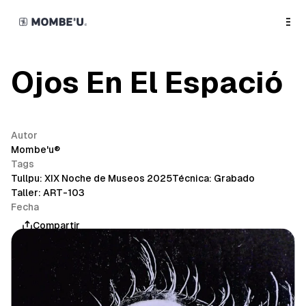
o
C
o
n
t
e
n
Ojos En El Espació
t
Autor
Mombe'u®
Tags
Tullpu: XIX Noche de Museos 2025
Técnica: Grabado
Taller: ART-103
Fecha
marzo 21, 2025
Compartir