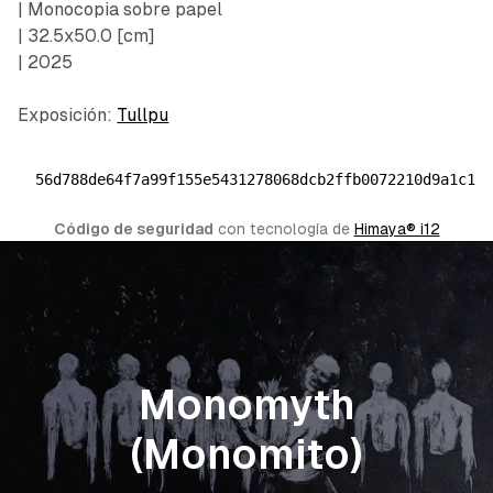
| Monocopia sobre papel
| 32.5x50.0 [cm]
| 2025
Exposición:
Tullpu
56d788de64f7a99f155e5431278068dcb2ffb0072210d9a1c19
Código de seguridad
 con tecnología de 
Himaya® i12
Monomyth
(Monomito)