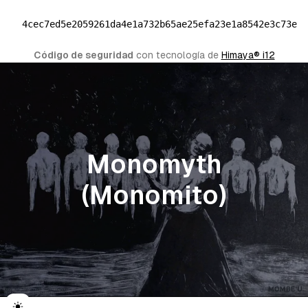
4cec7ed5e2059261da4e1a732b65ae25efa23e1a8542e3c73ea
Código de seguridad
 con tecnología de 
Himaya® i12
Monomyth
(Monomito)