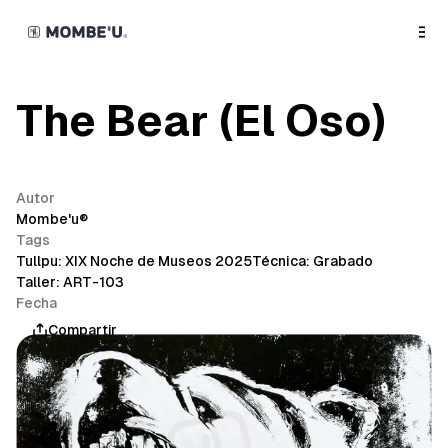
o
C
o
n
t
e
n
The Bear (El Oso)
t
Autor
Mombe'u®
Tags
Tullpu: XIX Noche de Museos 2025
Técnica: Grabado
Taller: ART-103
Fecha
marzo 21, 2025
Compartir