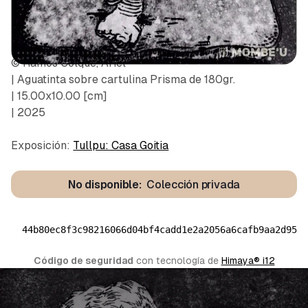
© Ramos Colque, Ariel
| Aguatinta sobre cartulina Prisma de 180gr.
| 15.00x10.00 [cm]
| 2025
Exposición:
Tullpu: Casa Goitia
No disponible:
Colección privada
44b80ec8f3c98216066d04bf4cadd1e2a2056a6cafb9aa2d954
Código de seguridad
 con tecnología de 
Himaya® i12