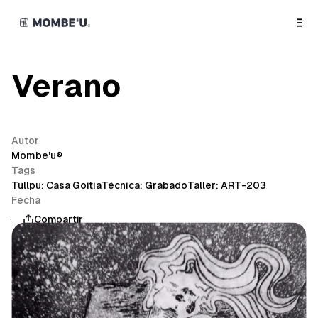
o
C
o
n
t
e
n
Verano
t
Autor
Mombe'u®
Tags
Tullpu: Casa Goitia
Técnica: Grabado
Taller: ART-203
Fecha
junio 23, 2025
Compartir