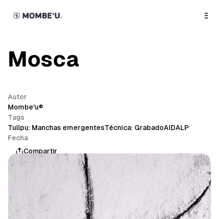
o
C
o
n
t
e
n
Mosca
t
Autor
Mombe'u®
Tags
Tullpu: Manchas emergentes
Técnica: Grabado
AIDALP
Fecha
mayo 7, 2026
Compartir