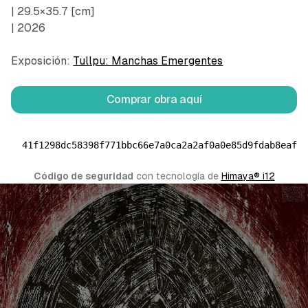
| 29.5×35.7 [cm]
| 2026
Exposición:
Tullpu: Manchas Emergentes
Comprar obra aquí
41f1298dc58398f771bbc66e7a0ca2a2af0a0e85d9fdab8eafe
Código de seguridad
 con tecnología de 
Himaya® i12