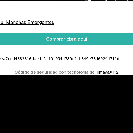
pu: Manchas Emergentes
Comprar obra aquí
9ea7ccd4383816daedf5ff0f954d789e2cb349e73d69244711d
Código de seguridad
 con tecnología de 
Himaya® i12