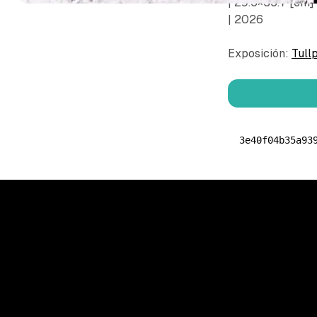
| 29.5×35.7 [cm]
| 2026
Exposición:
Tull
3e40f04b35a93