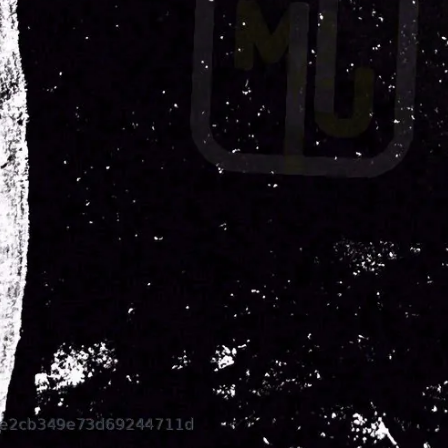
 Clarice Simone
re papel