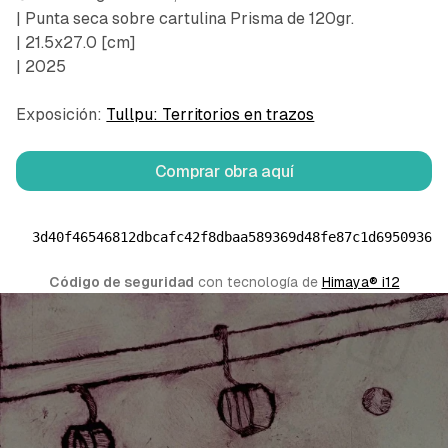
| Punta seca sobre cartulina Prisma de 120gr.
| 21.5x27.0 [cm]
| 2025
Exposición:
Tullpu: Territorios en trazos
Comprar obra aquí
3d40f46546812dbcafc42f8dbaa589369d48fe87c1d69509368
Código de seguridad
 con tecnología de 
Himaya® i12