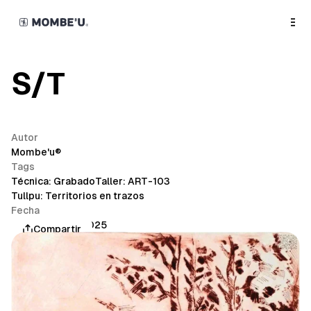
o
C
o
n
t
e
n
S/T
t
Autor
Mombe'u®
Tags
Técnica: Grabado
Taller: ART-103
Tullpu: Territorios en trazos
Fecha
septiembre 4, 2025
Compartir