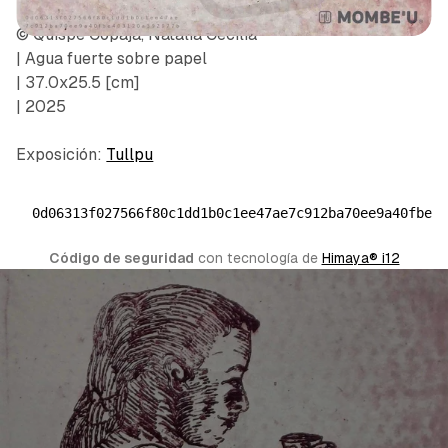
© Quispe Copaja, Natalia Cecilia
| Agua fuerte sobre papel
| 37.0x25.5 [cm]
| 2025
Exposición:
Tullpu
0d06313f027566f80c1dd1b0c1ee47ae7c912ba70ee9a40fbe4
Código de seguridad
 con tecnología de 
Himaya® i12