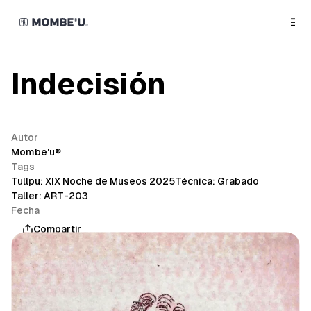
o
C
o
n
t
e
n
Indecisión
t
Autor
Mombe'u®
Tags
Tullpu: XIX Noche de Museos 2025
Técnica: Grabado
Taller: ART-203
Fecha
abril 28, 2025
Compartir