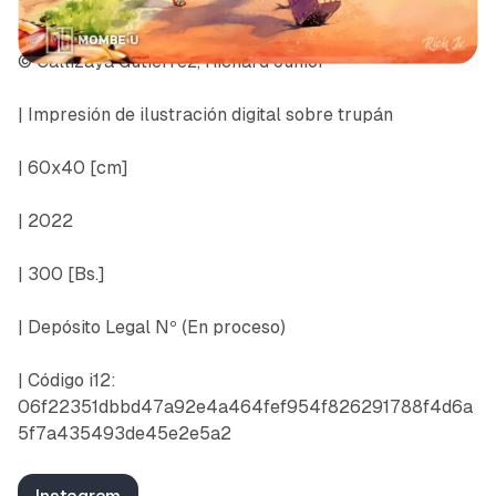
© Callizaya Gutierrez, Richard Junior
| Impresión de ilustración digital sobre trupán
| 60x40 [cm]
| 2022
| 300 [Bs.]
| Depósito Legal Nº
(En proceso)
| Código i12:
06f22351dbbd47a92e4a464fef954f826291788f4d6a
5f7a435493de45e2e5a2