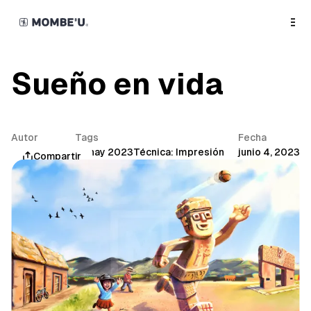
o
C
o
n
t
e
n
Sueño en vida
t
Autor
Tags
Fecha
Mombe'u®
Munay 2023
Técnica: Impresión
junio 4, 2023
Compartir